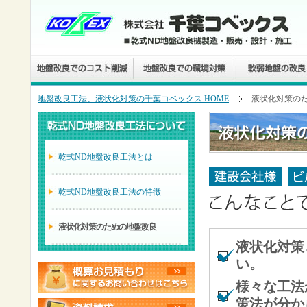
地盤改良工法、液状化対策の千葉コベックス HOME
液状化対策の
乾式ND地盤改良工法とは
乾式ND地盤改良工法の特徴
液状化対策のための地盤改良
液状化対策
い。
様々な工法
策法が分か