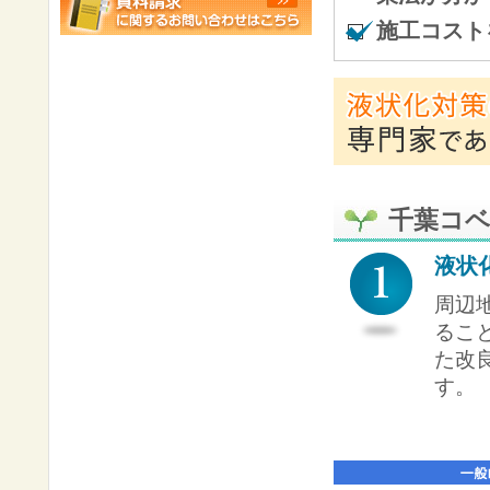
施工コスト
千葉コ
液状
周辺
るこ
た改
す。