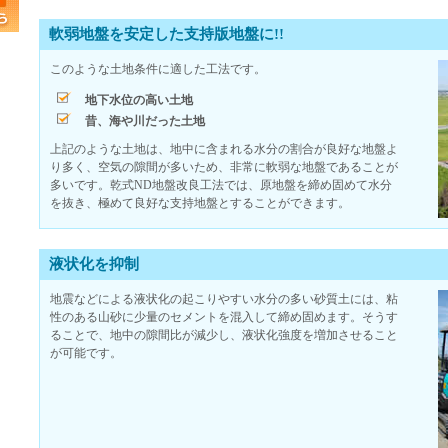
軟弱地盤を安定した支持版地盤に!!
このような土地条件に適した工法です。
地下水位の高い土地
昔、海や川だった土地
上記のような土地は、地中に含まれる水分の割合が良好な地盤よ
り多く、空気の隙間が多いため、非常に軟弱な地盤であることが
多いです。乾式ND地盤改良工法では、原地盤を締め固めて水分
を抜き、極めて良好な支持地盤とすることができます。
液状化を抑制
地震などによる液状化の起こりやすい水分の多い砂質土には、粘
性のある山砂に少量のセメントを混入して締め固めます。そうす
ることで、地中の隙間比が減少し、液状化強度を増加させること
が可能です。