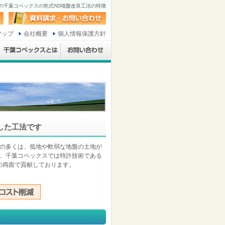
の千葉コベックスの乾式ND地盤改良工法の特徴
マップ
会社概要
個人情報保護方針
した工法です
の多くは、低地や軟弱な地盤の土地が
、千葉コベックスでは特許技術である
の両面で貢献しております。