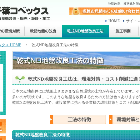
地盤改良、液状化対策
HOME
サイト
クス HOME
乾式ND地盤改良工法の特徴
乾式ND地盤改良工法は、環境対策・コスト削減に適
日本の立地条件には地形上さまざまな自然環境の土地が存在しています。そ
多いのが現状です。このような地盤を改良するための方法は色々ありますが
乾式ND地盤改良工法で、建設業界に携わる企業様の環境対策とコスト削減
乾式ND地盤改良工法の特徴