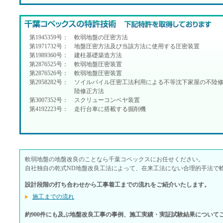
第1945359号：
軟弱地盤の圧密方法
第1971732号：
地盤圧密方法及び当該方法に使用する圧密装置
第1989360号：
建柱基礎築造方法
第2876525号：
軟弱地盤圧密装置
第2876526号：
軟弱地盤圧密装置
第2958282号：
ソイルパイル圧密工法利用による不等沈下家屋の不陸
陸修正方法
第3007352号：
スクリューコンベヤ装置
第4192223号：
走行台車に搭載する掘削機
軟弱地盤の地盤改良のことなら千葉コベックスにお任せください。
自社独自の乾式ND地盤改良工法によって、在来工法にない合理的手法で
設計段階の打ち合わせから工事着工までの流れをご紹介いたします。
施工までの流れ
約900件にも及ぶ地盤改良工事の事例、施工実績・実証試験結果について