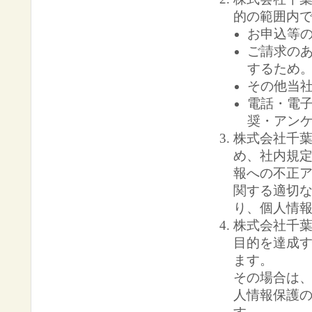
的の範囲内
お申込等
ご請求の
するため
その他当
電話・電
奨・アン
株式会社千
め、社内規
報への不正
関する適切
り、個人情
株式会社千
目的を達成
ます。
その場合は
人情報保護