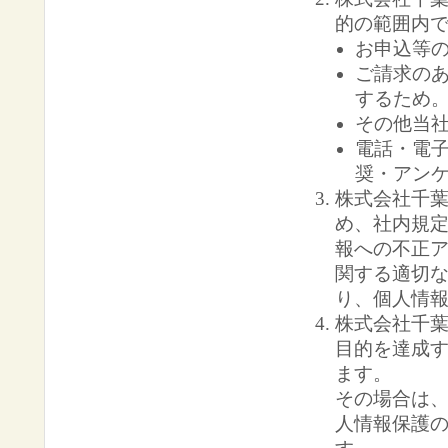
的の範囲内
お申込等
ご請求の
するため
その他当
電話・電
奨・アン
株式会社千
め、社内規
報への不正
関する適切
り、個人情
株式会社千
目的を達成
ます。
その場合は
人情報保護